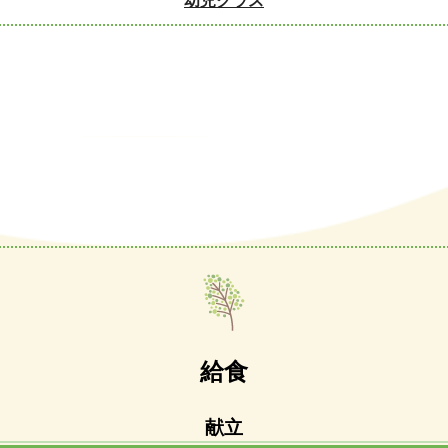
幼児クラス
給食
献立