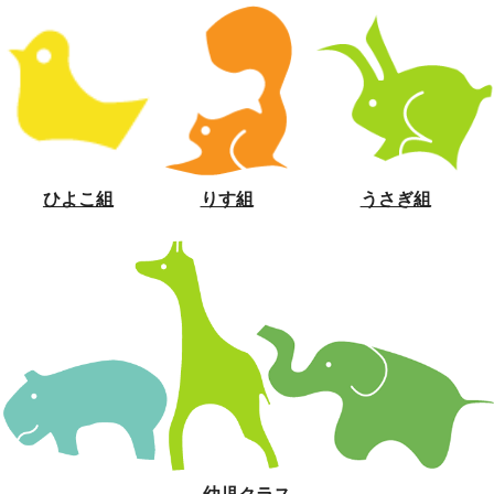
ひよこ組
りす組
うさぎ組