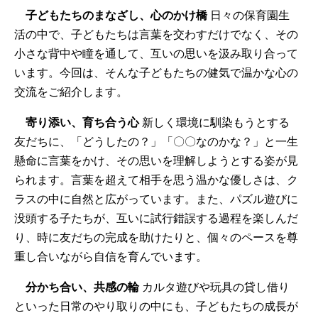
子どもたちのまなざし、心のかけ橋
日々の保育園生
活の中で、子どもたちは言葉を交わすだけでなく、その
小さな背中や瞳を通して、互いの思いを汲み取り合って
います。今回は、そんな子どもたちの健気で温かな心の
交流をご紹介します。
寄り添い、育ち合う心
新しく環境に馴染もうとする
友だちに、「どうしたの？」「〇〇なのかな？」と一生
懸命に言葉をかけ、その思いを理解しようとする姿が見
られます。言葉を超えて相手を思う温かな優しさは、ク
ラスの中に自然と広がっています。また、パズル遊びに
没頭する子たちが、互いに試行錯誤する過程を楽しんだ
り、時に友だちの完成を助けたりと、個々のペースを尊
重し合いながら自信を育んでいます。
分かち合い、共感の輪
カルタ遊びや玩具の貸し借り
といった日常のやり取りの中にも、子どもたちの成長が