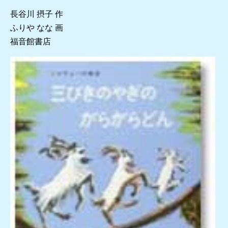
長谷川 摂子 作
ふりや なな 画
福音館書店