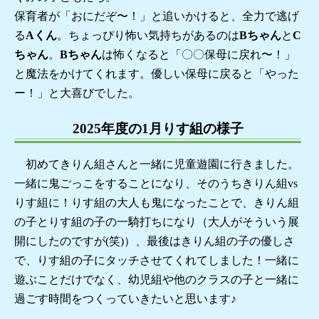
保育者が「おにだぞ〜！」と追いかけると、全力で逃げ
る
Aくん
。ちょっぴり怖い気持ちがあるのは
Bちゃん
と
C
ちゃん
。
Bちゃん
は怖くなると「〇〇保母に戻れ〜！」
と魔法をかけてくれます。優しい保母に戻ると「やった
ー！」と大喜びでした。
2025年度の1月りす組の様子
初めてきりん組さんと一緒に児童遊園に行きました。
一緒に鬼ごっこをすることになり、そのうちきりん組vs
りす組に！りす組の大人も鬼になったことで、きりん組
の子とりす組の子の一騎打ちになり（大人がそういう展
開にしたのですが(笑)）、最後はきりん組の子の優しさ
で、りす組の子にタッチさせてくれてしました！一緒に
遊ぶことだけでなく、幼児組や他のクラスの子と一緒に
過ごす時間をつくっていきたいと思います♪